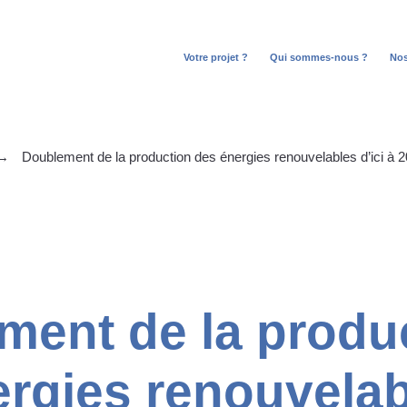
Votre projet ?
Qui sommes-nous ?
No
Open
Ope
menu
men
→
Doublement de la production des énergies renouvelables d’ici à 
ment de la produ
ergies renouvela