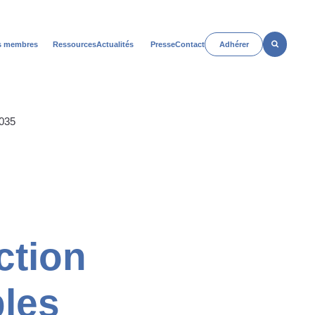
Rechercher
s membres
Ressources
Actualités
Presse
Contact
Adhérer
n
Open
u
menu
2035
ction
bles