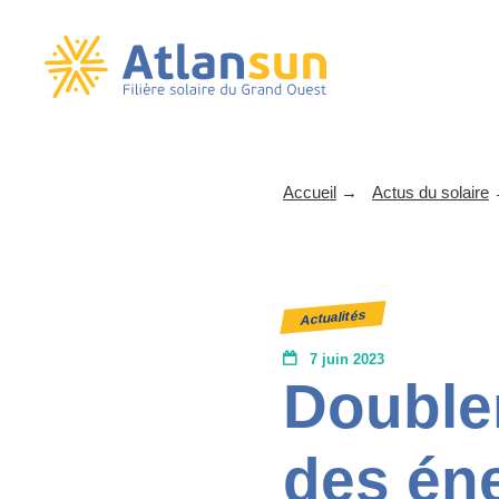
Passer
au
Accueil
→
Actus du solaire
contenu
Actualités
7 juin 2023
Double
des én