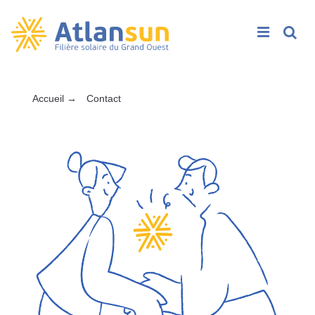
Rech
Passer
Accueil
→
Contact
au
contenu