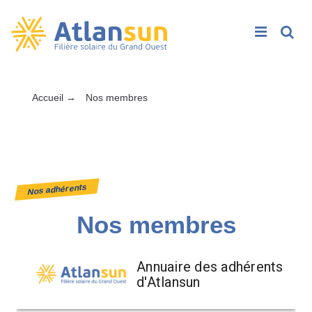
Rech
Passer
Accueil
→
Nos membres
au
contenu
Nos adhérents
Nos membres