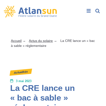
Rech
Passer
au
contenu
Accueil
→
Actus du solaire
→
La CRE lance un « bac
à sable » réglementaire
Actualités
3 mai 2023
La CRE lance un
« bac à sable »