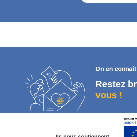
On en connaît
Restez br
vous !
Ils nous soutiennent