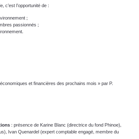
c’est l’opportunité de :
nvironnement ;
embres passionnés ;
vironnement.
 économiques et financières des prochains mois » par P.
tions
: présence de Karine Blanc (directrice du fond Phinoe),
lus), Ivan Quenardel (expert comptable engagé, membre du