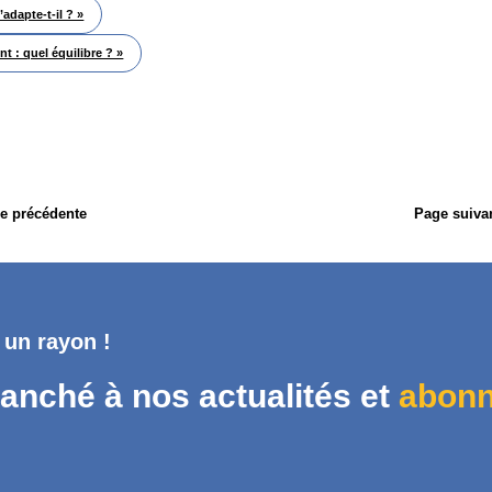
adapte-t-il ? »
t : quel équilibre ? »
e précédente
Page suiva
 un rayon !
anché à nos actualités et
abonn