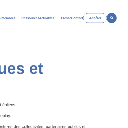
Rechercher
s membres
Ressources
Actualités
Presse
Contact
Adhérer
n
Open
u
menu
es et
 éoliens.
replay.
ts·es des collectivités, partenaires publics et