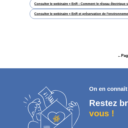
Consulter le webinaire « EnR : Comment le réseau électrique s’
Consulter le webinaire « EnR et préservation de l’environnemen
Navigation
de
←
Pag
l’article
On en connaît
Restez br
vous !