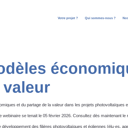
Votre projet ?
Qui sommes-nous ?
No
Open
Ope
menu
men
dèles économiqu
 valeur
miques et du partage de la valeur dans les projets photovoltaïques et
ce webinaire se tenait le 05 février 2026. Consultez dès maintenant le 
e développement des filières photovoltaïques et éoliennes (élu·es, agen