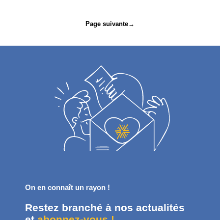
l’article
Page suivante
→
On en connaît un rayon !
Restez branché à nos actualités
et
abonnez-vous !