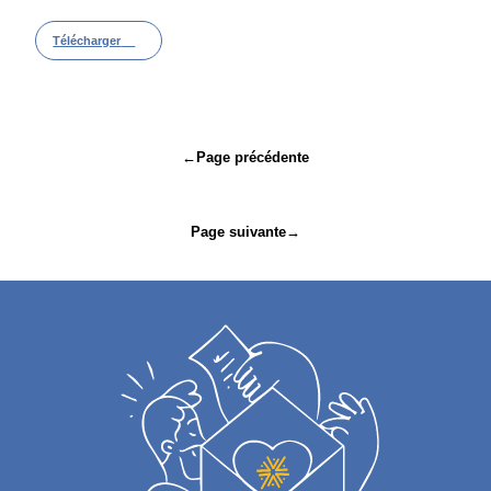
Télécharger
Navigation
←
Page précédente
de
l’article
Page suivante
→