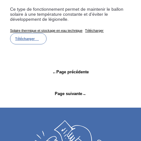
Ce type de fonctionnement permet de maintenir le ballon
solaire à une température constante et d’éviter le
développement de légionelle.
Solaire thermique et stockage en eau technique
Télécharger
Télécharger
Navigation
←
Page précédente
de
l’article
Page suivante
→