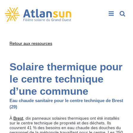
Rech
Passer
Retour aux ressources
au
contenu
Solaire thermique pour
le centre technique
d’une commune
Eau chaude sanitaire pour le centre technique de Brest
(29)
À
Brest
, dix panneaux solaires thermiques ont été installés
sur le centre technique de propreté et des déchets. Ils
couvrent 41 % des besoins en eau chaude des douches du
personnel de la métropole travaillant pour le centre. Les 250