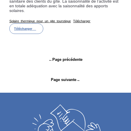
sanitaire des clients du gîte. La saisonnalité de l’activité est
en totale adéquation avec la saisonnalité des apports
solaires.
Solaire_thermique_pour_un_gite_tourstique
Télécharger
Télécharger
Navigation
←
Page précédente
de
l’article
Page suivante
→