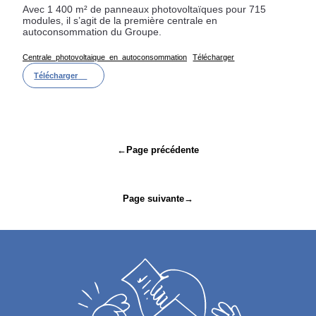
Avec 1 400 m² de panneaux photovoltaïques pour 715
modules, il s’agit de la première centrale en
autoconsommation du Groupe.
Centrale_photovoltaique_en_autoconsommation
Télécharger
Télécharger
Navigation
←
Page précédente
de
l’article
Page suivante
→