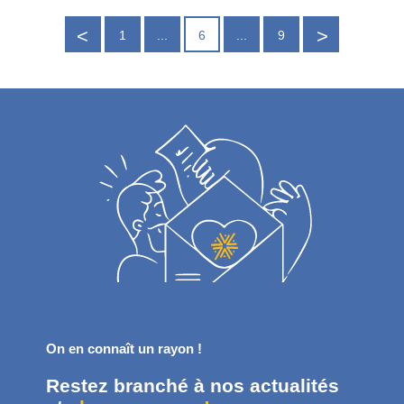
1
...
6
...
9
Page
Page
précé
suiva
dente
nte
On en connaît un rayon !
Restez branché à nos actualités